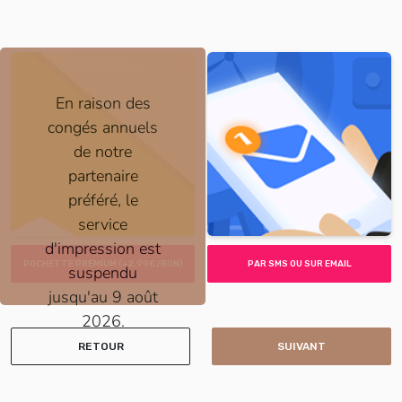
En raison des
congés annuels
de notre
partenaire
préféré, le
service
d'impression est
POCHETTE PREMIUM (+2,99€/BON)
PAR SMS OU SUR EMAIL
suspendu
jusqu'au 9 août
2026.
RETOUR
SUIVANT