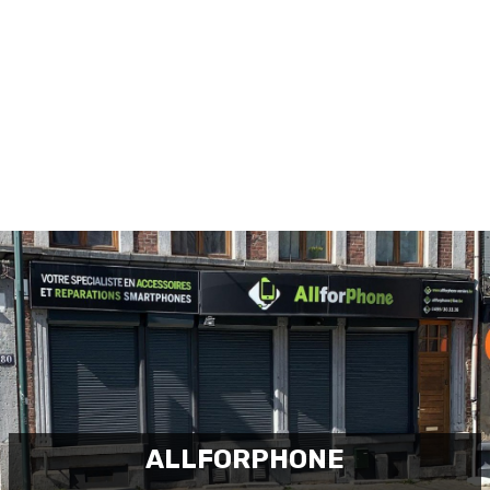
hat ne peut être inférieur à 10€.
ires", listés ci-dessous.
ALLFORPHONE