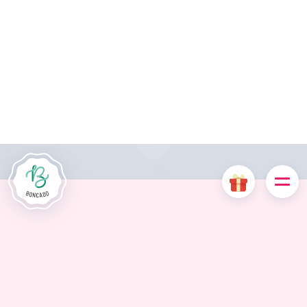
Die Website Boncado verwendet Cookies. Bestimmte
Cookies sind für das ordnungsgemäße Funktionieren der
Website erforderlich und führen, wenn sie deaktiviert sind, zu
einer Beeinträchtigung der Benutzerfreundlichkeit oder zur
Deaktivierung bestimmter Funktionalitäten der Website.
Andere Cookies werden zu Analyse- oder Marketingzwecken
verwendet.
Cookies akzeptieren
Cookies verwalten