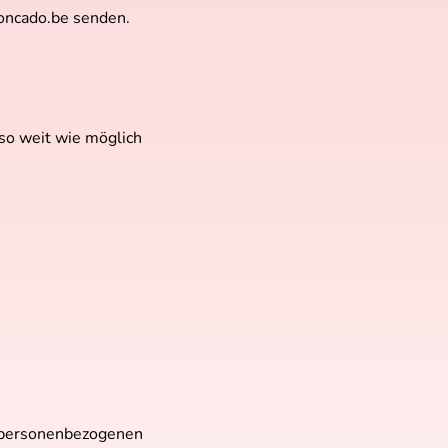
oncado.be
senden.
 so weit wie möglich
er personenbezogenen