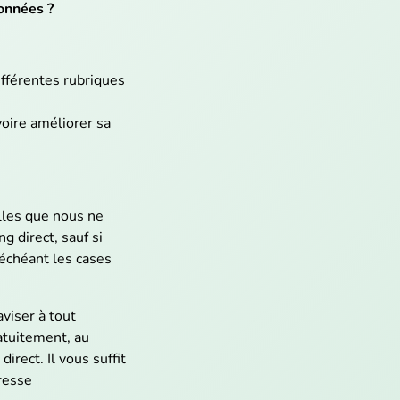
onnées ?
ifférentes rubriques
voire améliorer sa
lles que nous ne
g direct, sauf si
 échéant les cases
viser à tout
atuitement, au
rect. Il vous suffit
resse