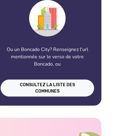
Ou un Boncado City? Renseignez l'url
mentionnée sur le verso de votre
Boncado, ou
CONSULTEZ LA LISTE DES
COMMUNES