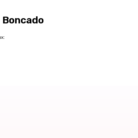
c Boncado
x: