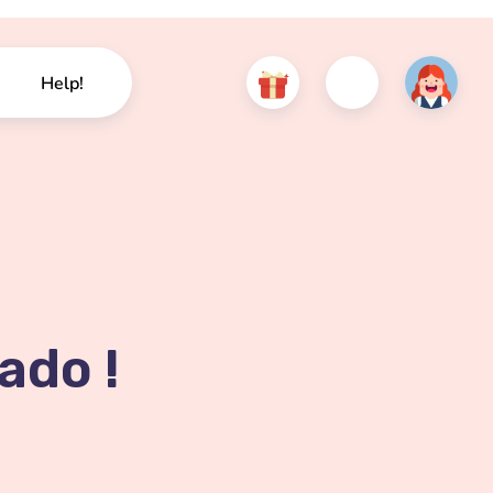
Help!
ado !