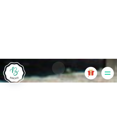
Die Website Boncado verwendet Cookies. Bestimmte
Cookies sind für das ordnungsgemäße Funktionieren der
Website erforderlich und führen, wenn sie deaktiviert sind, zu
einer Beeinträchtigung der Benutzerfreundlichkeit oder zur
Deaktivierung bestimmter Funktionalitäten der Website.
Andere Cookies werden zu Analyse- oder Marketingzwecken
verwendet.
Cookies akzeptieren
Cookies verwalten