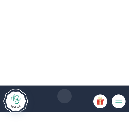
Die Website Boncado verwendet Cookies. Bestimmte
Cookies sind für das ordnungsgemäße Funktionieren der
Website erforderlich und führen, wenn sie deaktiviert sind, zu
einer Beeinträchtigung der Benutzerfreundlichkeit oder zur
Deaktivierung bestimmter Funktionalitäten der Website.
Andere Cookies werden zu Analyse- oder Marketingzwecken
verwendet.
Cookies akzeptieren
Cookies verwalten