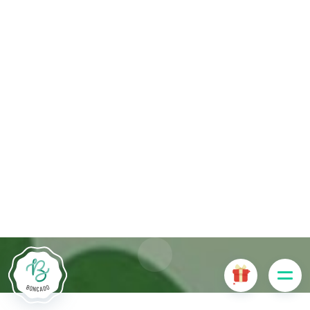
Die Website Boncado verwendet Cookies. Bestimmte
Cookies sind für das ordnungsgemäße Funktionieren der
Website erforderlich und führen, wenn sie deaktiviert sind, zu
einer Beeinträchtigung der Benutzerfreundlichkeit oder zur
Deaktivierung bestimmter Funktionalitäten der Website.
Andere Cookies werden zu Analyse- oder Marketingzwecken
verwendet.
Cookies akzeptieren
Cookies verwalten