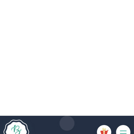
Die Website Boncado verwendet Cookies. Bestimmte
Cookies sind für das ordnungsgemäße Funktionieren der
Website erforderlich und führen, wenn sie deaktiviert sind, zu
einer Beeinträchtigung der Benutzerfreundlichkeit oder zur
Deaktivierung bestimmter Funktionalitäten der Website.
Andere Cookies werden zu Analyse- oder Marketingzwecken
verwendet.
Cookies akzeptieren
Cookies verwalten