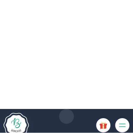
Die Website Boncado verwendet Cookies. Bestimmte
Cookies sind für das ordnungsgemäße Funktionieren der
Website erforderlich und führen, wenn sie deaktiviert sind, zu
einer Beeinträchtigung der Benutzerfreundlichkeit oder zur
Deaktivierung bestimmter Funktionalitäten der Website.
Andere Cookies werden zu Analyse- oder Marketingzwecken
verwendet.
Cookies akzeptieren
Cookies verwalten