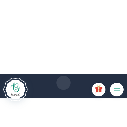
Die Website Boncado verwendet Cookies. Bestimmte
Cookies sind für das ordnungsgemäße Funktionieren der
Website erforderlich und führen, wenn sie deaktiviert sind, zu
einer Beeinträchtigung der Benutzerfreundlichkeit oder zur
Deaktivierung bestimmter Funktionalitäten der Website.
Andere Cookies werden zu Analyse- oder Marketingzwecken
verwendet.
Cookies akzeptieren
Cookies verwalten