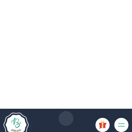
Die Website Boncado verwendet Cookies. Bestimmte
Cookies sind für das ordnungsgemäße Funktionieren der
Website erforderlich und führen, wenn sie deaktiviert sind, zu
einer Beeinträchtigung der Benutzerfreundlichkeit oder zur
Deaktivierung bestimmter Funktionalitäten der Website.
Andere Cookies werden zu Analyse- oder Marketingzwecken
verwendet.
Cookies akzeptieren
Cookies verwalten