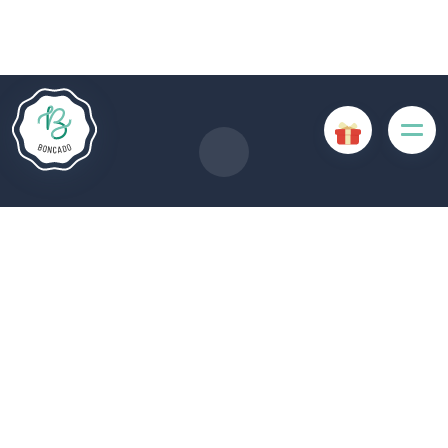
Die Website Boncado verwendet Cookies. Bestimmte
Cookies sind für das ordnungsgemäße Funktionieren der
Website erforderlich und führen, wenn sie deaktiviert sind, zu
einer Beeinträchtigung der Benutzerfreundlichkeit oder zur
Deaktivierung bestimmter Funktionalitäten der Website.
Andere Cookies werden zu Analyse- oder Marketingzwecken
verwendet.
Cookies akzeptieren
Cookies verwalten