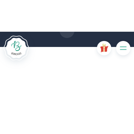
Die Website Boncado verwendet Cookies. Bestimmte
Cookies sind für das ordnungsgemäße Funktionieren der
Website erforderlich und führen, wenn sie deaktiviert sind, zu
einer Beeinträchtigung der Benutzerfreundlichkeit oder zur
Deaktivierung bestimmter Funktionalitäten der Website.
Andere Cookies werden zu Analyse- oder Marketingzwecken
verwendet.
Cookies akzeptieren
Cookies verwalten