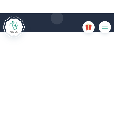
Cookies sind für das ordnungsgemäße Funktionieren der
Website erforderlich und führen, wenn sie deaktiviert sind, zu
einer Beeinträchtigung der Benutzerfreundlichkeit oder zur
Deaktivierung bestimmter Funktionalitäten der Website.
Andere Cookies werden zu Analyse- oder Marketingzwecken
verwendet.
Cookies akzeptieren
Cookies verwalten