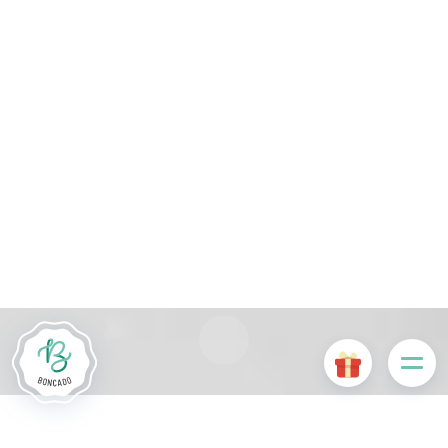
Die Website Boncado verwendet Cookies. Bestimmte
Cookies sind für das ordnungsgemäße Funktionieren der
Website erforderlich und führen, wenn sie deaktiviert sind, zu
einer Beeinträchtigung der Benutzerfreundlichkeit oder zur
Deaktivierung bestimmter Funktionalitäten der Website.
Andere Cookies werden zu Analyse- oder Marketingzwecken
verwendet.
Cookies akzeptieren
Cookies verwalten