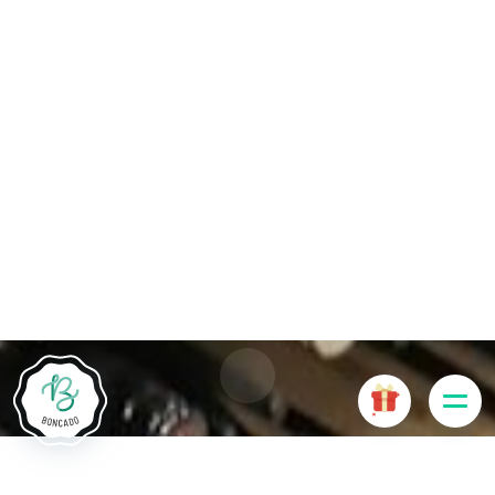
Die Website Boncado verwendet Cookies. Bestimmte
Cookies sind für das ordnungsgemäße Funktionieren der
Website erforderlich und führen, wenn sie deaktiviert sind, zu
einer Beeinträchtigung der Benutzerfreundlichkeit oder zur
Deaktivierung bestimmter Funktionalitäten der Website.
Andere Cookies werden zu Analyse- oder Marketingzwecken
verwendet.
Cookies akzeptieren
Cookies verwalten