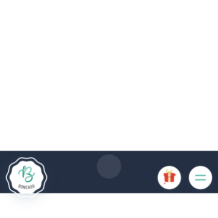
Die Website Boncado verwendet Cookies. Bestimmte
Cookies sind für das ordnungsgemäße Funktionieren der
Website erforderlich und führen, wenn sie deaktiviert sind, zu
einer Beeinträchtigung der Benutzerfreundlichkeit oder zur
Deaktivierung bestimmter Funktionalitäten der Website.
Andere Cookies werden zu Analyse- oder Marketingzwecken
verwendet.
Cookies akzeptieren
Cookies verwalten