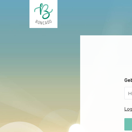
Ge
Log