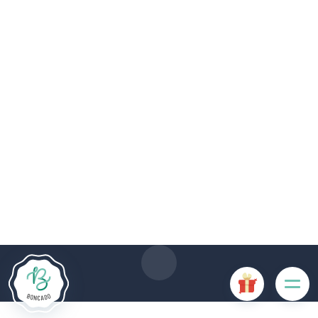
Die Website Boncado verwendet Cookies. Bestimmte
Cookies sind für das ordnungsgemäße Funktionieren der
Website erforderlich und führen, wenn sie deaktiviert sind, zu
einer Beeinträchtigung der Benutzerfreundlichkeit oder zur
Deaktivierung bestimmter Funktionalitäten der Website.
Andere Cookies werden zu Analyse- oder Marketingzwecken
verwendet.
Cookies akzeptieren
Cookies verwalten