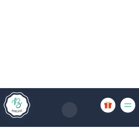
De # PLATFORM_BRANDED_NAME # website maakt
gebruik van cookies. Sommige cookies zijn noodzakelijk voor
de goede werking van de website en als ze uitgeschakeld
zijn, zullen ze de gebruikerservaring negatief beïnvloeden of
ervoor zorgen dat sommige functies van de website
uitgeschakeld zijn. Andere cookies worden gebruikt voor
analyse- of marketingdoeleinden.
Cookies aanvaarden
Mijn cookies beheren