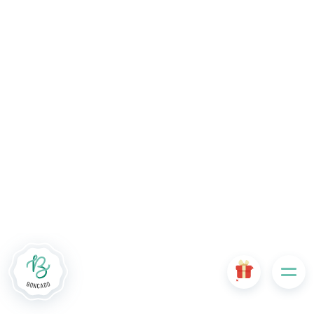
Le site Internet Boncado utilise des cookies. Certains
cookies sont nécessaires au bon fonctionnement du site
Internet et, s'ils sont désactivés, provoquent une dégradation
de l'expérience utilisateur ou désactivent certaines
fonctionnalités du site. D'autres cookies sont utilisés à des
fins d'analyse ou de marketing.
Accepter les cookies
Gérer les cookies