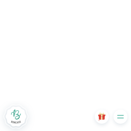
Le site Internet Boncado utilise des cookies. Certains
cookies sont nécessaires au bon fonctionnement du site
Internet et, s'ils sont désactivés, provoquent une dégradation
de l'expérience utilisateur ou désactivent certaines
fonctionnalités du site. D'autres cookies sont utilisés à des
fins d'analyse ou de marketing.
Accepter les cookies
Gérer les cookies