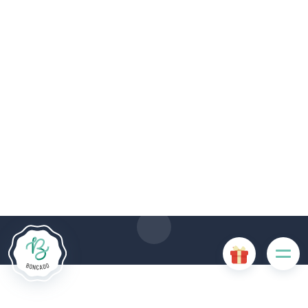
Le site Internet Boncado utilise des cookies. Certains
cookies sont nécessaires au bon fonctionnement du site
Internet et, s'ils sont désactivés, provoquent une dégradation
de l'expérience utilisateur ou désactivent certaines
fonctionnalités du site. D'autres cookies sont utilisés à des
fins d'analyse ou de marketing.
Accepter les cookies
Gérer les cookies