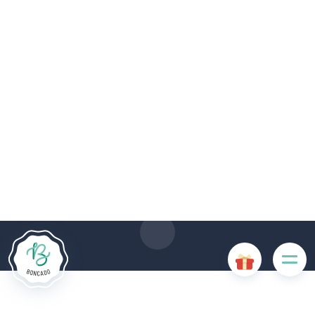
Le site Internet Boncado utilise des cookies. Certains
cookies sont nécessaires au bon fonctionnement du site
Internet et, s'ils sont désactivés, provoquent une dégradation
de l'expérience utilisateur ou désactivent certaines
fonctionnalités du site. D'autres cookies sont utilisés à des
fins d'analyse ou de marketing.
Accepter les cookies
Gérer les cookies