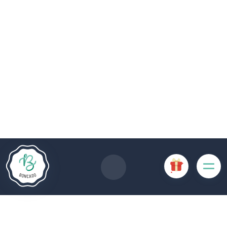
Le site Internet Boncado utilise des cookies. Certains
cookies sont nécessaires au bon fonctionnement du site
Internet et, s'ils sont désactivés, provoquent une dégradation
de l'expérience utilisateur ou désactivent certaines
fonctionnalités du site. D'autres cookies sont utilisés à des
fins d'analyse ou de marketing.
Accepter les cookies
Gérer les cookies