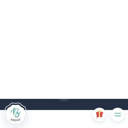
Le site Internet Boncado utilise des cookies. Certains
cookies sont nécessaires au bon fonctionnement du site
Internet et, s'ils sont désactivés, provoquent une dégradation
de l'expérience utilisateur ou désactivent certaines
fonctionnalités du site. D'autres cookies sont utilisés à des
fins d'analyse ou de marketing.
Accepter les cookies
Gérer les cookies