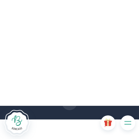
Le site Internet Boncado utilise des cookies. Certains
cookies sont nécessaires au bon fonctionnement du site
Internet et, s'ils sont désactivés, provoquent une dégradation
de l'expérience utilisateur ou désactivent certaines
fonctionnalités du site. D'autres cookies sont utilisés à des
fins d'analyse ou de marketing.
Accepter les cookies
Gérer les cookies