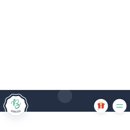
Le site Internet Boncado utilise des cookies. Certains
cookies sont nécessaires au bon fonctionnement du site
Internet et, s'ils sont désactivés, provoquent une dégradation
de l'expérience utilisateur ou désactivent certaines
fonctionnalités du site. D'autres cookies sont utilisés à des
fins d'analyse ou de marketing.
Accepter les cookies
Gérer les cookies