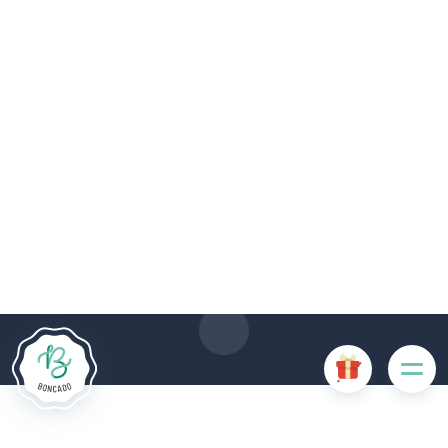
Le site Internet Boncado utilise des cookies. Certains
cookies sont nécessaires au bon fonctionnement du site
Internet et, s'ils sont désactivés, provoquent une dégradation
de l'expérience utilisateur ou désactivent certaines
fonctionnalités du site. D'autres cookies sont utilisés à des
fins d'analyse ou de marketing.
Accepter les cookies
Gérer les cookies