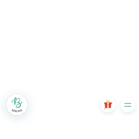
Le site Internet Boncado utilise des cookies. Certains
cookies sont nécessaires au bon fonctionnement du site
Internet et, s'ils sont désactivés, provoquent une dégradation
de l'expérience utilisateur ou désactivent certaines
fonctionnalités du site. D'autres cookies sont utilisés à des
fins d'analyse ou de marketing.
Accepter les cookies
Gérer les cookies