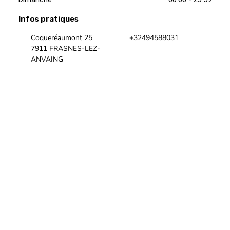
Infos pratiques
Coqueréaumont 25
+32494588031
7911 FRASNES-LEZ-
ANVAING
+32494588031
Notre site Internet
Notre page Facebook