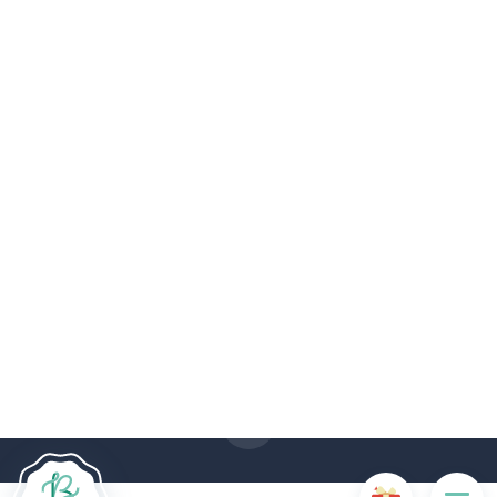
Le site Internet Boncado utilise des cookies. Certains
cookies sont nécessaires au bon fonctionnement du site
Internet et, s'ils sont désactivés, provoquent une dégradation
de l'expérience utilisateur ou désactivent certaines
fonctionnalités du site. D'autres cookies sont utilisés à des
fins d'analyse ou de marketing.
Accepter les cookies
Gérer les cookies