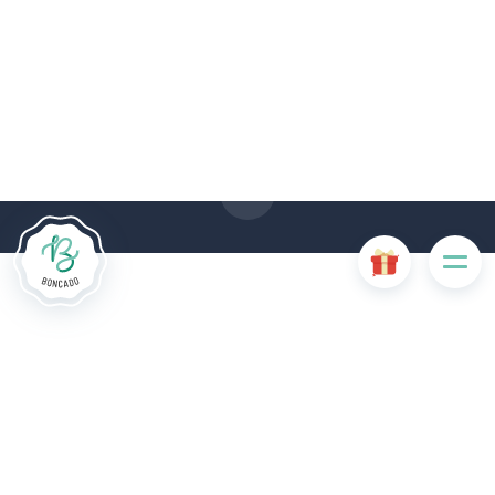
Le site Internet Boncado utilise des cookies. Certains
cookies sont nécessaires au bon fonctionnement du site
Internet et, s'ils sont désactivés, provoquent une dégradation
de l'expérience utilisateur ou désactivent certaines
fonctionnalités du site. D'autres cookies sont utilisés à des
fins d'analyse ou de marketing.
Accepter les cookies
Gérer les cookies