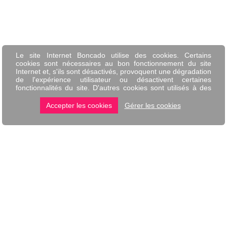
BONCADO
SERVICES
J'offre un Boncado
Entreprises
J'ai reçu un Boncado
Collectivités locales
Idées cadeaux
J'inscris mon commerce