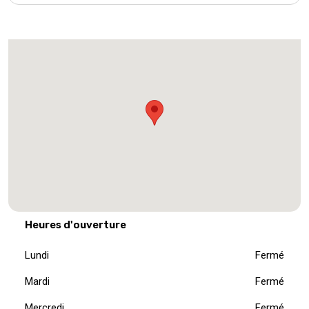
Heures d'ouverture
Lundi
Fermé
Mardi
Fermé
Mercredi
Fermé
Jeudi
Fermé
Vendredi
Fermé
Samedi
Fermé
Dimanche
Fermé
Infos pratiques
Allée J
0477991544
6001 Marcinelle