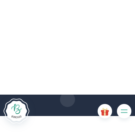
Le site Internet Boncado utilise des cookies. Certains
cookies sont nécessaires au bon fonctionnement du site
Internet et, s'ils sont désactivés, provoquent une dégradation
de l'expérience utilisateur ou désactivent certaines
fonctionnalités du site. D'autres cookies sont utilisés à des
fins d'analyse ou de marketing.
Accepter les cookies
Gérer les cookies