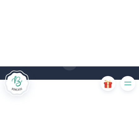
Le site Internet Boncado utilise des cookies. Certains
cookies sont nécessaires au bon fonctionnement du site
Internet et, s'ils sont désactivés, provoquent une dégradation
de l'expérience utilisateur ou désactivent certaines
fonctionnalités du site. D'autres cookies sont utilisés à des
fins d'analyse ou de marketing.
Accepter les cookies
Gérer les cookies