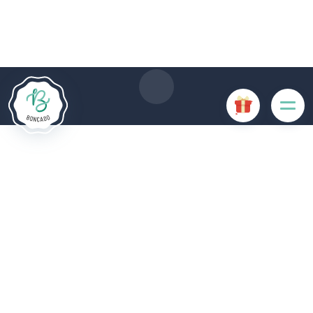
Le site Internet Boncado utilise des cookies. Certains
cookies sont nécessaires au bon fonctionnement du site
Internet et, s'ils sont désactivés, provoquent une dégradation
de l'expérience utilisateur ou désactivent certaines
fonctionnalités du site. D'autres cookies sont utilisés à des
fins d'analyse ou de marketing.
Accepter les cookies
Gérer les cookies