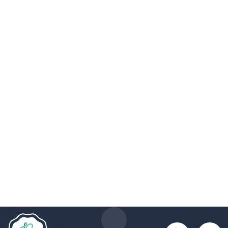
Le site Internet Boncado utilise des cookies. Certains
cookies sont nécessaires au bon fonctionnement du site
Internet et, s'ils sont désactivés, provoquent une dégradation
de l'expérience utilisateur ou désactivent certaines
fonctionnalités du site. D'autres cookies sont utilisés à des
fins d'analyse ou de marketing.
Accepter les cookies
Gérer les cookies