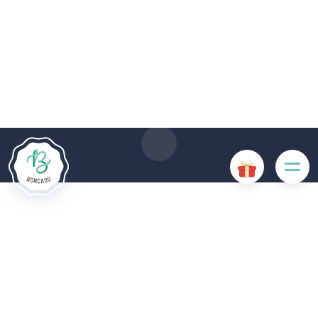
Le site Internet Boncado utilise des cookies. Certains
cookies sont nécessaires au bon fonctionnement du site
Internet et, s'ils sont désactivés, provoquent une dégradation
de l'expérience utilisateur ou désactivent certaines
fonctionnalités du site. D'autres cookies sont utilisés à des
fins d'analyse ou de marketing.
Accepter les cookies
Gérer les cookies