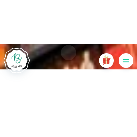
Le site Internet Boncado utilise des cookies. Certains
cookies sont nécessaires au bon fonctionnement du site
Internet et, s'ils sont désactivés, provoquent une dégradation
de l'expérience utilisateur ou désactivent certaines
fonctionnalités du site. D'autres cookies sont utilisés à des
fins d'analyse ou de marketing.
Accepter les cookies
Gérer les cookies