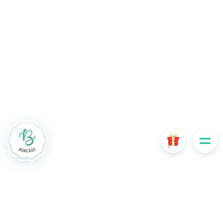
Le site Internet Boncado utilise des cookies. Certains
cookies sont nécessaires au bon fonctionnement du site
Internet et, s'ils sont désactivés, provoquent une dégradation
de l'expérience utilisateur ou désactivent certaines
fonctionnalités du site. D'autres cookies sont utilisés à des
fins d'analyse ou de marketing.
Accepter les cookies
Gérer les cookies