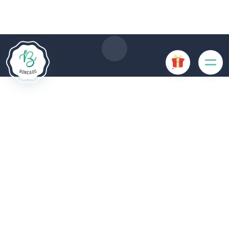
Le site Internet Boncado utilise des cookies. Certains
cookies sont nécessaires au bon fonctionnement du site
Internet et, s'ils sont désactivés, provoquent une dégradation
de l'expérience utilisateur ou désactivent certaines
fonctionnalités du site. D'autres cookies sont utilisés à des
fins d'analyse ou de marketing.
Accepter les cookies
Gérer les cookies