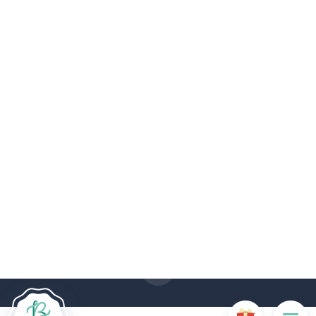
Le site Internet Boncado utilise des cookies. Certains
cookies sont nécessaires au bon fonctionnement du site
Internet et, s'ils sont désactivés, provoquent une dégradation
de l'expérience utilisateur ou désactivent certaines
fonctionnalités du site. D'autres cookies sont utilisés à des
fins d'analyse ou de marketing.
Accepter les cookies
Gérer les cookies