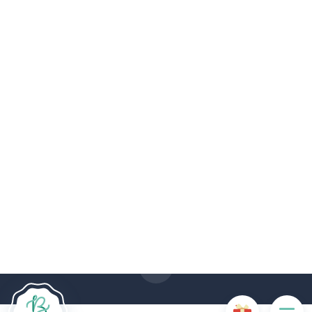
Le site Internet Boncado utilise des cookies. Certains
cookies sont nécessaires au bon fonctionnement du site
Internet et, s'ils sont désactivés, provoquent une dégradation
de l'expérience utilisateur ou désactivent certaines
fonctionnalités du site. D'autres cookies sont utilisés à des
fins d'analyse ou de marketing.
Accepter les cookies
Gérer les cookies