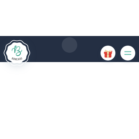
Le site Internet Boncado utilise des cookies. Certains
cookies sont nécessaires au bon fonctionnement du site
Internet et, s'ils sont désactivés, provoquent une dégradation
de l'expérience utilisateur ou désactivent certaines
fonctionnalités du site. D'autres cookies sont utilisés à des
fins d'analyse ou de marketing.
Accepter les cookies
Gérer les cookies