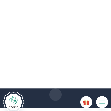
Le site Internet Boncado utilise des cookies. Certains
cookies sont nécessaires au bon fonctionnement du site
Internet et, s'ils sont désactivés, provoquent une dégradation
de l'expérience utilisateur ou désactivent certaines
fonctionnalités du site. D'autres cookies sont utilisés à des
fins d'analyse ou de marketing.
Accepter les cookies
Gérer les cookies