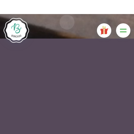
cookies sont nécessaires au bon fonctionnement du site
Internet et, s'ils sont désactivés, provoquent une dégradation
de l'expérience utilisateur ou désactivent certaines
fonctionnalités du site. D'autres cookies sont utilisés à des
fins d'analyse ou de marketing.
Accepter les cookies
Gérer les cookies