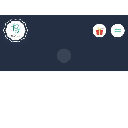
Le site Internet Boncado utilise des cookies. Certains
cookies sont nécessaires au bon fonctionnement du site
Internet et, s'ils sont désactivés, provoquent une dégradation
de l'expérience utilisateur ou désactivent certaines
fonctionnalités du site. D'autres cookies sont utilisés à des
fins d'analyse ou de marketing.
Accepter les cookies
Gérer les cookies