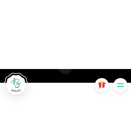
Le site Internet Boncado utilise des cookies. Certains
cookies sont nécessaires au bon fonctionnement du site
Internet et, s'ils sont désactivés, provoquent une dégradation
de l'expérience utilisateur ou désactivent certaines
fonctionnalités du site. D'autres cookies sont utilisés à des
fins d'analyse ou de marketing.
Accepter les cookies
Gérer les cookies