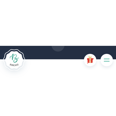
Le site Internet Boncado utilise des cookies. Certains
cookies sont nécessaires au bon fonctionnement du site
Internet et, s'ils sont désactivés, provoquent une dégradation
de l'expérience utilisateur ou désactivent certaines
fonctionnalités du site. D'autres cookies sont utilisés à des
fins d'analyse ou de marketing.
Accepter les cookies
Gérer les cookies